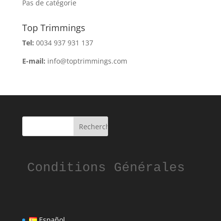
Pas de catégorie
Top Trimmings
Tel:
0034 937 931 137
E-mail:
info@toptrimmings.com
Conditions Générales
Español