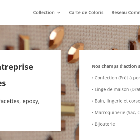
Collection
Carte de Coloris
Réseau Comm
treprise
Nos champs d’action so
• Confection (Prêt à p
es
• Linge de maison (Drat,
 facettes, epoxy,
• Bain, lingerie et cors
• Marroquinerie (Sac, 
• Bijouterie