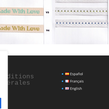
Español
onditions 
Français
énérales
English